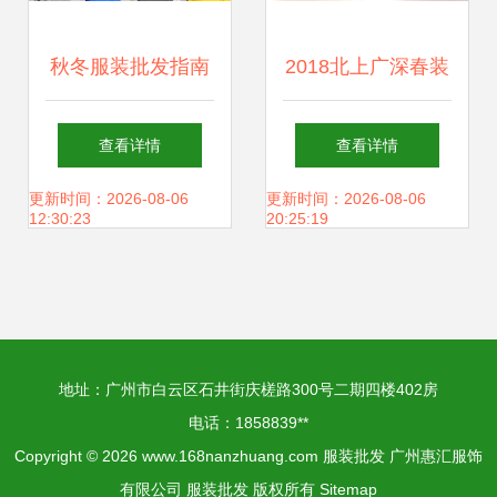
秋冬服装批发指南
2018北上广深春装
十元以下货源何处
新风向 一线品牌高
查看详情
查看详情
寻？
端货源走份批发指
更新时间：2026-08-06
更新时间：2026-08-06
12:30:23
20:25:19
南
地址：广州市白云区石井街庆槎路300号二期四楼402房
电话：1858839**
Copyright © 2026
www.168nanzhuang.com
服装批发
广州惠汇服饰
有限公司
服装批发
版权所有
Sitemap