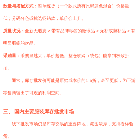
数量与搭配方式
：整单统货（一个款式所有尺码颜色混合）价格最
低；分码分色或挑选畅销款，单价会上升。
质量状况
：全新无瑕疵 > 带有品牌标签的微瑕品 > 无标或剪标品 > 有
明显瑕疵的次品。
采购量
：采购量越大，单价越低。整仓收购（统包）能拿到极致折
扣。
通常，库存批发价可能是原始成本价的1-5折，甚至更低，为下游
零售商留出了可观的利润空间。
三、 国内主要服装库存批发市场
线下批发市场仍是库存交易的重要阵地，氛围浓厚，支持看样验
货。