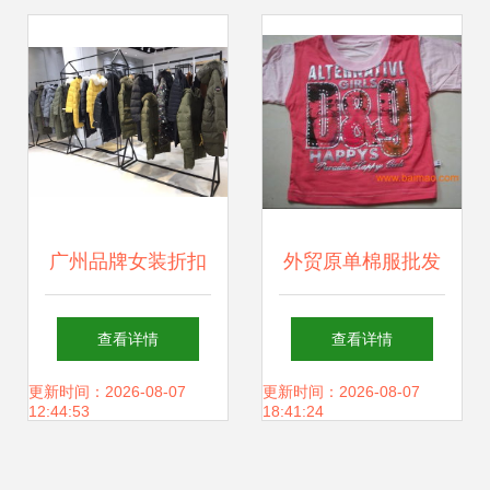
与价格的双重优
零售利润？
势！
广州品牌女装折扣
外贸原单棉服批发
批发运营技巧 从新
北京服装批发库房
查看详情
查看详情
手到高手的实战指
精品女装一键对接
更新时间：2026-08-07
更新时间：2026-08-07
12:44:53
18:41:24
南
生产厂家