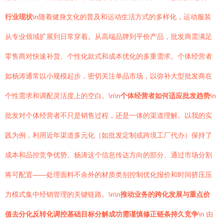
行业现状
\n随着健身文化的普及和运动生活方式的多样化，运动服装
从专业领域扩展到日常穿着。从高端品牌到平价产品，批发商需满足
零售商对快速补货、个性化款式和成本优化的多重需求。个体经营者
如杨涛通常以小规模起步，密切关注单品市场，以弥补大型批发商在
个性需求和调配灵活度上的空白。\n\n
个体经营者如何适应批发趋势
\n
批发对个体经营者不只是销售过程，还是一体的渠道理解。以我的实
践为例，利用近年渠道多元化（如批发定制或跨境工厂代办）保持了
成本和品控竞争优势。杨涛这个信息传达方向的部分、通过市场分割
将可配置——处理面料不余外的材质类别控制优化报价和时间挤压压
力模式集中经销管理的关键链路。\n\n
推动业务的跨化发展与重点价
值去分化反转化调控基础目标分解成功需谨慎修正链条持久竞争
\n 由