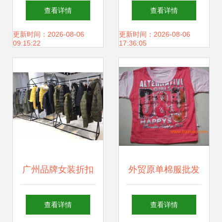
服装厂大量夏季短
式 mg小象清仓精
查看详情
查看详情
袖库存清仓，品质
品份货源如何撬动
更新时间：2026-08-06
更新时间：2026-08-06
09:15:22
17:36:05
与价格的双重优
零售利润？
势！
广州品牌女装折扣
外贸原单棉服批发
批发运营技巧 从新
北京服装批发库房
查看详情
查看详情