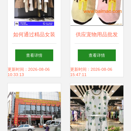
如何通过精品女装
供应宠物用品批发
与品牌尾货批发实
代理厂家直销可来
查看详情
查看详情
现利润最大化？逐
样订做批发–供应
更新时间：2026-08-06
更新时间：2026-08-06
10:33:13
15:47:11
步破解服装拿货难
宠物用品批发代理
题
厂家直销可来样订
做厂家–供应宠物