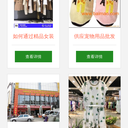
如何通过精品女装
供应宠物用品批发
与品牌尾货批发实
代理厂家直销可来
查看详情
查看详情
现利润最大化？逐
样订做批发–供应
步破解服装拿货难
宠物用品批发代理
题
厂家直销可来样订
做厂家–供应宠物