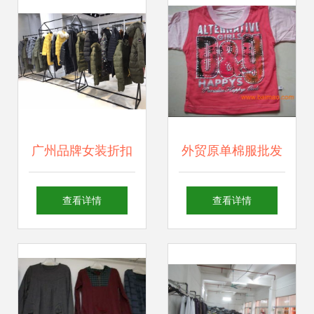
与价格的双重优
零售利润？
势！
广州品牌女装折扣
外贸原单棉服批发
批发运营技巧 从新
北京服装批发库房
查看详情
查看详情
手到高手的实战指
精品女装一键对接
南
生产厂家