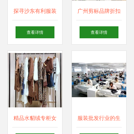
探寻沙东有利服装
广州剪标品牌折扣
用品批发代理厂家
批发城 广州服装批
女装批发 走份模式
直销可来样订做供
查看详情
查看详情
发的价格洼地与时
的优选之道
应商
尚先锋
精品水貂绒专柜女
服装批发行业的生