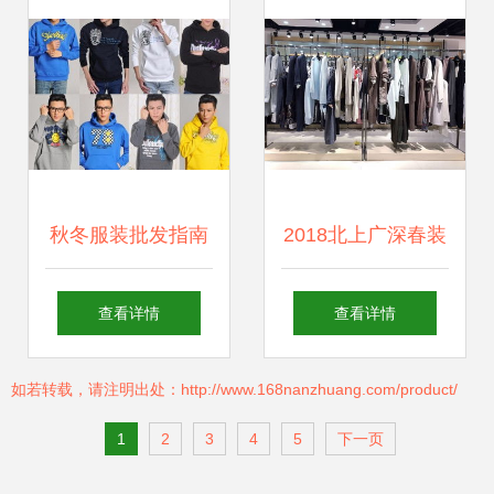
网服装服饰频道
略
秋冬服装批发指南
2018北上广深春装
十元以下货源何处
新风向 一线品牌高
查看详情
查看详情
寻？
端货源走份批发指
如若转载，请注明出处：http://www.168nanzhuang.com/product/
南
1
2
3
4
5
下一页