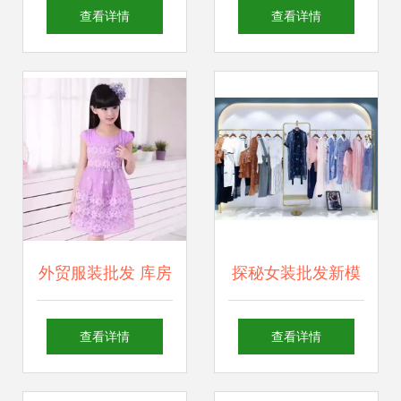
装19夏款 高贵典雅
产加工关键要点
查看详情
查看详情
与折扣的完美邂逅
——以2017年12月
4日为节点
外贸服装批发 库房
探秘女装批发新模
服装厂大量夏季短
式 mg小象清仓精
查看详情
查看详情
袖库存清仓，品质
品份货源如何撬动