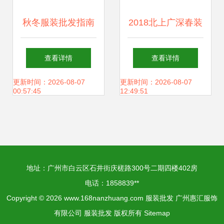
秋冬服装批发指南
2018北上广深春装
十元以下货源何处
新风向 一线品牌高
查看详情
查看详情
寻？
端货源走份批发指
更新时间：2026-08-07
更新时间：2026-08-07
00:57:45
12:49:51
南
地址：广州市白云区石井街庆槎路300号二期四楼402房
电话：1858839**
Copyright © 2026
www.168nanzhuang.com
服装批发
广州惠汇服饰
有限公司
服装批发
版权所有
Sitemap