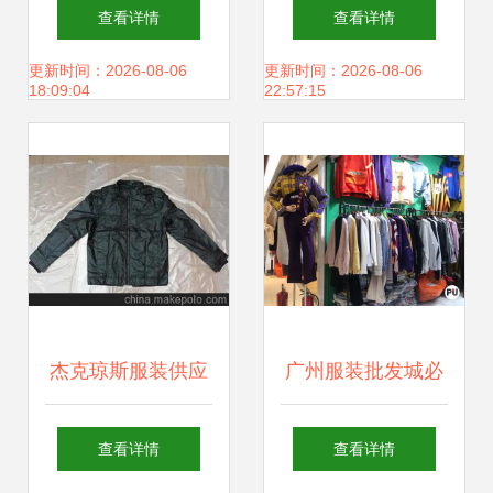
制衣厂 专业打造品
低价韩版女装货源
查看详情
查看详情
质服装，一站式批
与摆摊批发的制胜
更新时间：2026-08-06
更新时间：2026-08-06
18:09:04
22:57:15
发服务
策略
杰克琼斯服装供应
广州服装批发城必
商与批发市场全攻
逛指南 不会砍价？
查看详情
查看详情